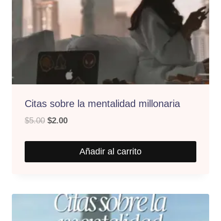
Citas sobre la mentalidad millonaria
El
El
$
5.00
$
2.00
precio
precio
original
actual
Añadir al carrito
era:
es:
$5.00.
$2.00.