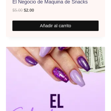
El Negocio de Maquina de Snacks
El
El
$
5.00
$
2.00
precio
precio
original
actual
Añadir al carrito
era:
es:
$5.00.
$2.00.