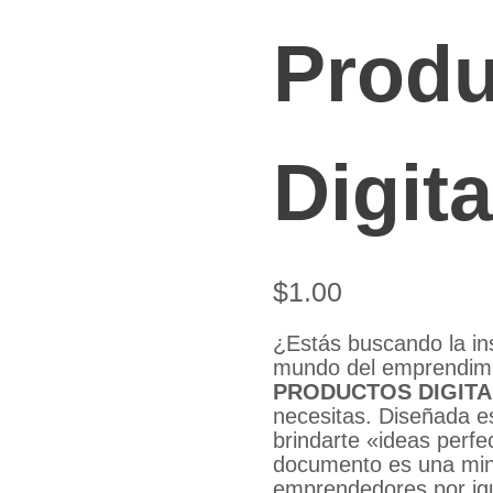
Produ
Digita
$
1.00
¿Estás buscando la insp
mundo del emprendim
PRODUCTOS DIGITA
necesitas.
Diseñada es
brindarte «ideas perfec
documento es una min
emprendedores por ig