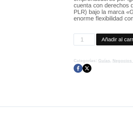
cuenta con derechos de
PLR)
bajo la marca «
enorme flexibilidad co
25
Añadir al carr
ideas
de
Productos
Categorías:
Guías
,
Negocios 
Digitales
cantidad
n