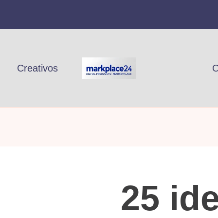
Creativos
O
25 id