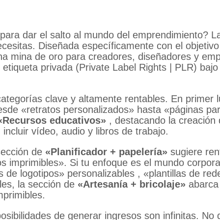
a para dar el salto al mundo del emprendimiento?
L
ecesitas.
Diseñada específicamente con el objetivo
na mina de oro para creadores, diseñadores y emp
etiqueta privada (Private Label Rights | PLR)
bajo
categorías clave y altamente rentables.
En primer l
esde «retratos personalizados»
hasta «páginas par
«Recursos educativos»
, destacando la creación 
cluir vídeo, audio y libros de trabajo
.
 sección de
«Planificador + papelería»
sugiere ren
os imprimibles»
.
Si tu enfoque es el mundo corpora
las de logotipos» personalizables
, «plantillas de re
es, la sección de
«Artesanía + bricolaje»
abarca
mprimibles
.
sibilidades de generar ingresos son infinitas. No 